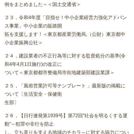
例をまとめました～＜国土交通省＞
２３，令和4年度「目指せ！中小企業経営力強化アドバン
ス事業」中小企業の販路開
拓を支援します！＜東京都産業労働局,（公財）東京都中
小企業振興公社＞
２４，建設業者の不正行為等に対する監督処分の基準(令
和4年4月1日施行)の改正に
ついて＜東京都都市整備局市街地建築部建設業課＞
２５，「風俗営業許可等テンプレート 」最新版の掲載に
ついて〔生活安全・保健衛
生部〕
２６，【日行連発第1939号】第72回“社会を明るくする運
動”～犯罪や非行を防止
し、立ち直りを支える地域のチカラ～に対する協力につい