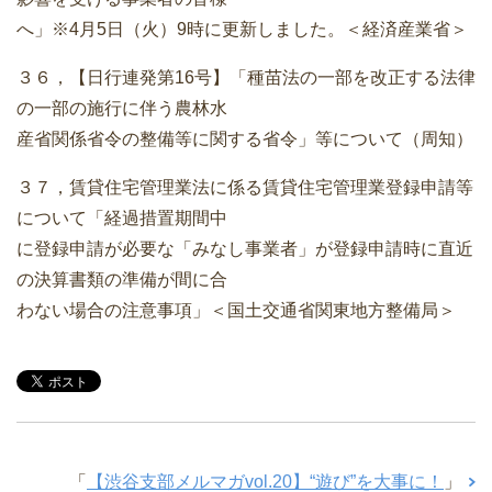
へ」※4月5日（火）9時に更新しました。＜経済産業省＞
３６，【日行連発第16号】「種苗法の一部を改正する法律
の一部の施行に伴う農林水
産省関係省令の整備等に関する省令」等について（周知）
３７，賃貸住宅管理業法に係る賃貸住宅管理業登録申請等
について「経過措置期間中
に登録申請が必要な「みなし事業者」が登録申請時に直近
の決算書類の準備が間に合
わない場合の注意事項」＜国土交通省関東地方整備局＞
「
【渋谷支部メルマガvol.20】“遊び”を大事に！
」