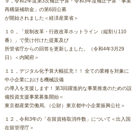
９，令和2年度第3次補正予算・令和3年度補正予算「事業
再構築補助金」の第6回公募
が開始されました＜経済産業省＞
１０，「規制改革・行政改革ホットライン（縦割り110
番）」で受け付けた提案及び
所管省庁からの回答を更新しました。（令和4年3月29
日）＜内閣府＞
１１，デジタル化予算大幅拡充！！ 全ての業種を対象に
中小企業における機械設備
の導入を支援します！ 第3回躍進的な事業推進のための設
備投資支援事業募集開始＜
東京都産業労働局, （公財）東京都中小企業振興公社＞
１２，令和3年の「在留資格取消件数」について＜出入国
在留管理庁＞