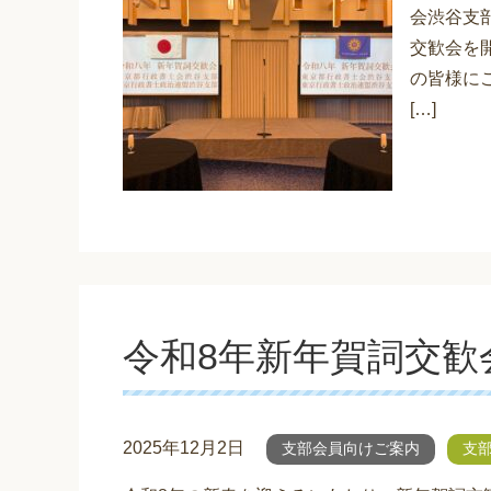
会渋谷支
交歓会を
の皆様に
[…]
令和8年新年賀詞交歓
2025年12月2日
支部会員向けご案内
支