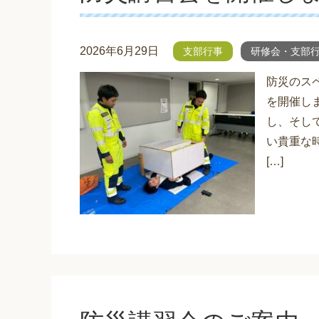
2026年6月29日
支部行事
研修会・支部
防災のス
を開催し
し、そし
い貴重な
[…]