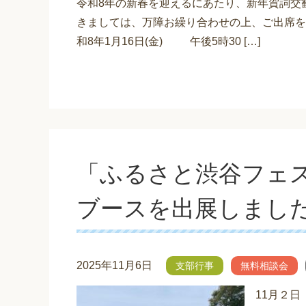
令和8年の新春を迎えるにあたり、新年賀詞交
きましては、万障お繰り合わせの上、ご出席
和8年1月16日(金) 午後5時30 […]
「ふるさと渋谷フェ
ブースを出展しまし
2025年11月6日
支部行事
無料相談会
11月２