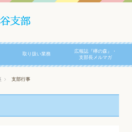
広報誌『欅の森』・
取り扱い業務
支部長メルマガ
事
支部行事