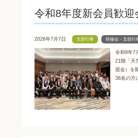
令和8年度新会員歓迎
2026年7月7日
支部行事
研修会・支部行
令和8年7
21階「天空
迎会）を
38名の方