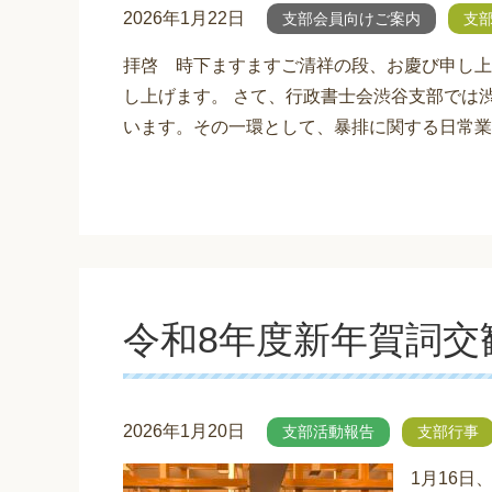
2026年1月22日
支部会員向けご案内
支
拝啓 時下ますますご清祥の段、お慶び申し上
し上げます。 さて、行政書士会渋谷支部では
います。その一環として、暴排に関する日常業務
令和8年度新年賀詞交
2026年1月20日
支部活動報告
支部行事
1月16