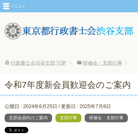
メニュー
行政書士会渋谷支部
TOP
研修会・支部行事
令和7年度新会員歓迎会のご案内
公開日 :
2024年6月25日
/ 更新日 :
2025年7月8日
支部会員向けご案内
支部行事
研修会・支部行事