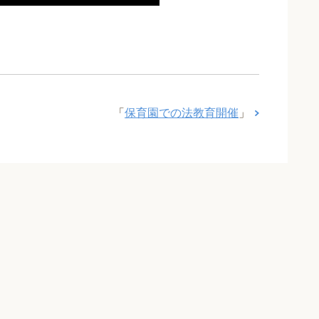
「
保育園での法教育開催
」