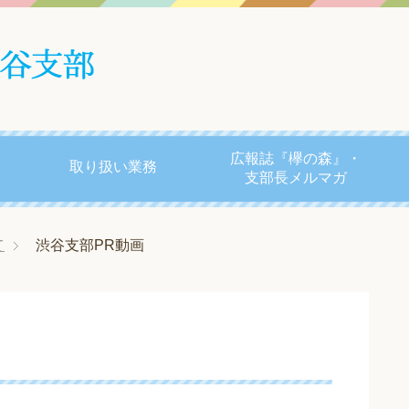
広報誌『欅の森』・
取り扱い業務
支部長メルマガ
て
渋谷支部PR動画