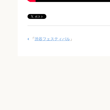
「
渋谷フェスティバル
」